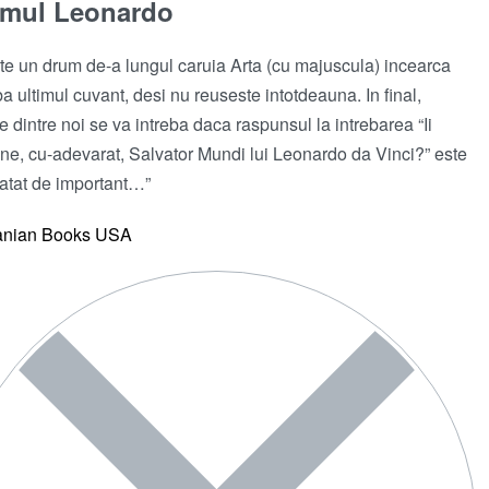
imul Leonardo
e un drum de-a lungul caruia Arta (cu majuscula) incearca
ba ultimul cuvant, desi nu reuseste intotdeauna. In final,
re dintre noi se va intreba daca raspunsul la intrebarea “Ii
ine, cu-adevarat, Salvator Mundi lui Leonardo da Vinci?” este
 atat de important…”
nian Books USA