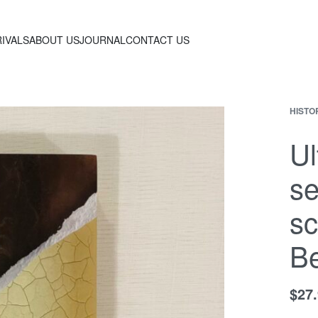
IVALS
ABOUT US
JOURNAL
CONTACT US
HISTO
Ul
se
sc
B
$
27