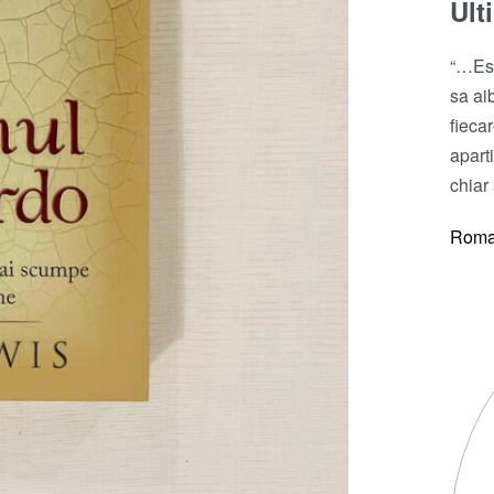
Ult
“…Est
sa ai
fieca
apart
chiar
Roma