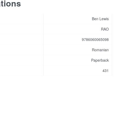
ations
Ben Lewis
RAO
9786060065098
Romanian
Paperback
431