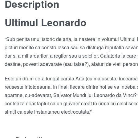
Description
Ultimul Leonardo
“Sub penita unui istoric de arta, ia nastere in volumul Ultimu
picturi menite sa construiasca sau sa distruga reputatia savanti
dar si a miliardarilor, a regilor sau a seicilor. Calatoria la care 
destine, povesti adevarate (sau false?), alaturi de vieti persona
Este un drum de-a lungul caruia Arta (cu majuscula) incearca 
reuseste intotdeauna. In final, fiecare dintre noi se va intreba
apartine, cu-adevarat, Salvator Mundi lui Leonardo da Vinci?”
conteaza doar faptul ca un giuvaer creat in urma cu cinci secol
simtit ca este instantaneu electrocutata.”