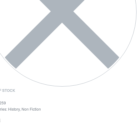
F STOCK
259
ries:
History
,
Non Fiction
E