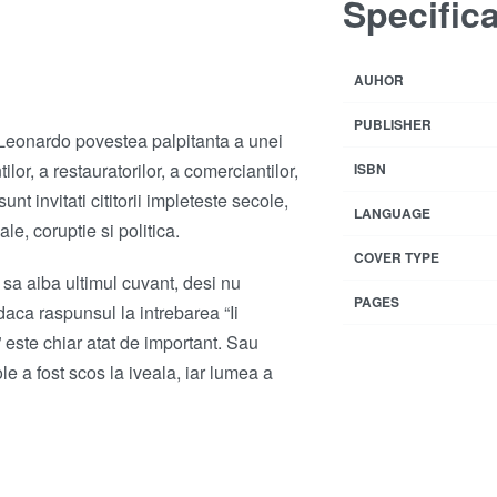
Specific
AUHOR
PUBLISHER
l Leonardo povestea palpitanta a unei
lor, a restauratorilor, a comerciantilor,
ISBN
sunt invitati cititorii impleteste secole,
LANGUAGE
le, coruptie si politica.
COVER TYPE
sa aiba ultimul cuvant, desi nu
PAGES
 daca raspunsul la intrebarea “Ii
 este chiar atat de important. Sau
e a fost scos la iveala, iar lumea a