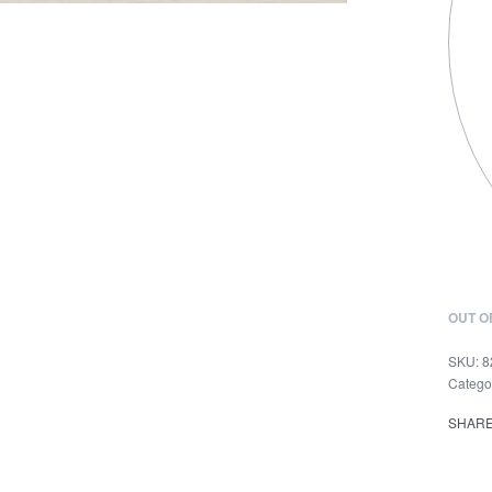
OUT O
8
Catego
SHAR