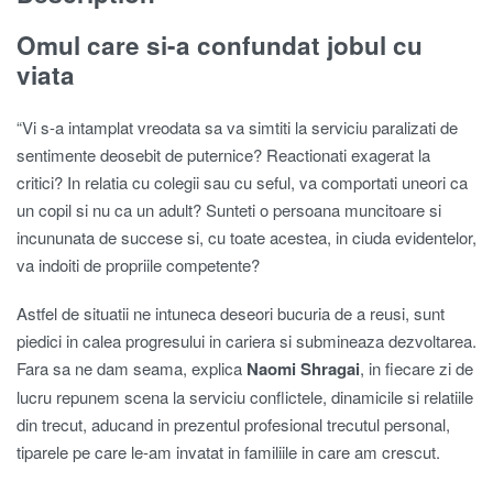
Omul care si-a confundat jobul cu
viata
“Vi s-a intamplat vreodata sa va simtiti la serviciu paralizati de
sentimente deosebit de puternice? Reactionati exagerat la
critici? In relatia cu colegii sau cu seful, va comportati uneori ca
un copil si nu ca un adult? Sunteti o persoana muncitoare si
incununata de succese si, cu toate acestea, in ciuda evidentelor,
va indoiti de propriile competente?
Astfel de situatii ne intuneca deseori bucuria de a reusi, sunt
piedici in calea progresului in cariera si submineaza dezvoltarea.
Fara sa ne dam seama, explica
Naomi Shragai
, in fiecare zi de
lucru repunem scena la serviciu conflictele, dinamicile si relatiile
din trecut, aducand in prezentul profesional trecutul personal,
tiparele pe care le-am invatat in familiile in care am crescut.