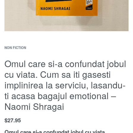
NON FICTION
Omul care si-a confundat jobul
cu viata. Cum sa iti gasesti
implinirea la serviciu, lasandu-
ti acasa bagajul emotional –
Naomi Shragai
$
27.95
Omul care si-a confundat jobul cu viata