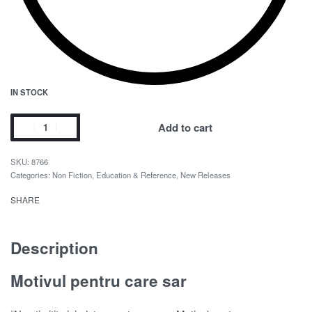
IN STOCK
Add to cart
8766
Categories:
Non Fiction
,
Education & Reference
,
New Releases
SHARE
Description
Motivul pentru care sar