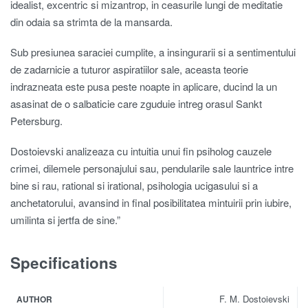
idealist, excentric si mizantrop, in ceasurile lungi de meditatie
din odaia sa strimta de la mansarda.
Sub presiunea saraciei cumplite, a insingurarii si a sentimentului
de zadarnicie a tuturor aspiratiilor sale, aceasta teorie
indrazneata este pusa peste noapte in aplicare, ducind la un
asasinat de o salbaticie care zguduie intreg orasul Sankt
Petersburg.
Dostoievski analizeaza cu intuitia unui fin psiholog cauzele
crimei, dilemele personajului sau, pendularile sale launtrice intre
bine si rau, rational si irational, psihologia ucigasului si a
anchetatorului, avansind in final posibilitatea mintuirii prin iubire,
umilinta si jertfa de sine.”
Specifications
F. M. Dostoievski
AUTHOR