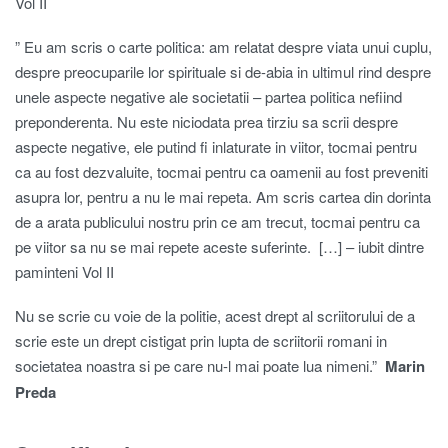
Vol II
” Eu am scris o carte politica: am relatat despre viata unui cuplu,
despre preocuparile lor spirituale si de-abia in ultimul rind despre
unele aspecte negative ale societatii – partea politica nefiind
preponderenta. Nu este niciodata prea tirziu sa scrii despre
aspecte negative, ele putind fi inlaturate in viitor, tocmai pentru
ca au fost dezvaluite, tocmai pentru ca oamenii au fost preveniti
asupra lor, pentru a nu le mai repeta. Am scris cartea din dorinta
de a arata publicului nostru prin ce am trecut, tocmai pentru ca
pe viitor sa nu se mai repete aceste suferinte. […] – iubit dintre
paminteni Vol II
Nu se scrie cu voie de la politie, acest drept al scriitorului de a
scrie este un drept cistigat prin lupta de scriitorii romani in
societatea noastra si pe care nu-l mai poate lua nimeni.”
Marin
Preda