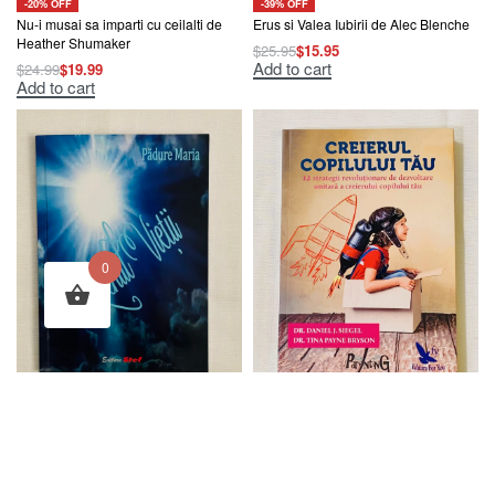
-20% OFF
-39% OFF
Nu-i musai sa imparti cu ceilalti de
Erus si Valea Iubirii de Alec Blenche
Heather Shumaker
$
25.95
$
15.95
Add to cart
$
24.99
$
19.99
Add to cart
0
-20% OFF
-31% OFF
Trenul vietii de Padure Maria
Creierul Copilului Tau de Dr. Daniel
J. Siegel si Dr. Tina Payne Bryson
$
25.00
$
19.95
Add to cart
$
25.95
$
17.95