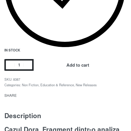
IN STOCK
Add to cart
8387
Categories:
Non Fiction
,
Education & Reference
,
New Releases
SHARE
Description
Cazul Dora. Fragment dintr-o analiza