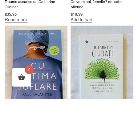
Traume ascunse de Catherine
Ce vrem noi, femeile? de Isabel
Gildiner
Allende
$
35.95
$
19.99
Read more
Add to cart
0
Cu Ultima Suflare de Paul Kalanithi
Toti sintem Ciudati de Seth Godin
$
25.95
$
25.95
Add to cart
Add to cart