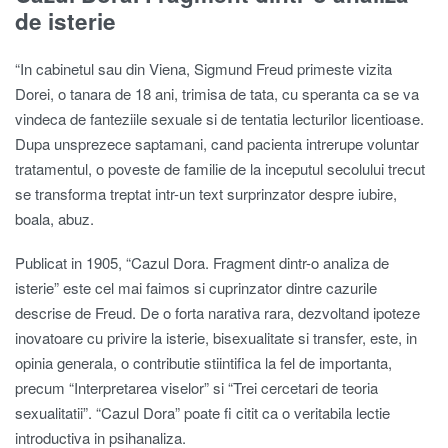
de isterie
“In cabinetul sau din Viena, Sigmund Freud primeste vizita
Dorei, o tanara de 18 ani, trimisa de tata, cu speranta ca se va
vindeca de fanteziile sexuale si de tentatia lecturilor licentioase.
Dupa unsprezece saptamani, cand pacienta intrerupe voluntar
tratamentul, o poveste de familie de la inceputul secolului trecut
se transforma treptat intr-un text surprinzator despre iubire,
boala, abuz.
Publicat in 1905, “Cazul Dora. Fragment dintr-o analiza de
isterie” este cel mai faimos si cuprinzator dintre cazurile
descrise de Freud. De o forta narativa rara, dezvoltand ipoteze
inovatoare cu privire la isterie, bisexualitate si transfer, este, in
opinia generala, o contributie stiintifica la fel de importanta,
precum “Interpretarea viselor” si “Trei cercetari de teoria
sexualitatii”. “Cazul Dora” poate fi citit ca o veritabila lectie
introductiva in psihanaliza.