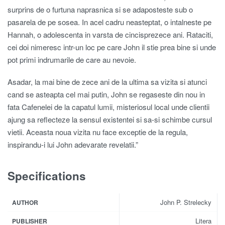
surprins de o furtuna naprasnica si se adaposteste sub o
pasarela de pe sosea. In acel cadru neasteptat, o intalneste pe
Hannah, o adolescenta in varsta de cincisprezece ani. Rataciti,
cei doi nimeresc intr-un loc pe care John il stie prea bine si unde
pot primi indrumarile de care au nevoie.
Asadar, la mai bine de zece ani de la ultima sa vizita si atunci
cand se asteapta cel mai putin, John se regaseste din nou in
fata Cafenelei de la capatul lumii, misteriosul local unde clientii
ajung sa reflecteze la sensul existentei si sa-si schimbe cursul
vietii. Aceasta noua vizita nu face exceptie de la regula,
inspirandu-i lui John adevarate revelatii.”
Specifications
John P. Strelecky
AUTHOR
Litera
PUBLISHER