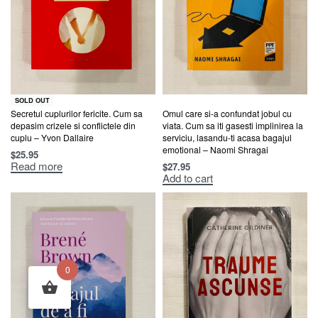
SOLD OUT
Secretul cuplurilor fericite. Cum sa
Omul care si-a confundat jobul cu
depasim crizele si conflictele din
viata. Cum sa iti gasesti implinirea la
cuplu – Yvon Dallaire
serviciu, lasandu-ti acasa bagajul
emotional – Naomi Shragai
$
25.95
Read more
$
27.95
Add to cart
0