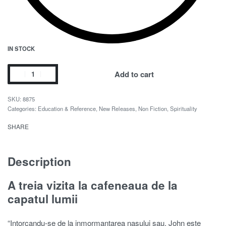
IN STOCK
Add to cart
8875
Categories:
Education & Reference
,
New Releases
,
Non Fiction
,
Spirituality
SHARE
Description
A treia vizita la cafeneaua de la
capatul lumii
“Intorcandu-se de la inmormantarea nasului sau, John este