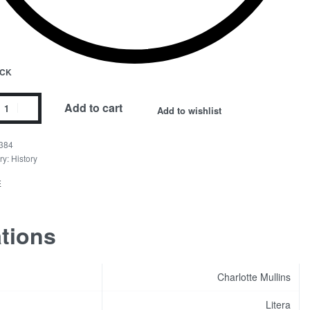
OCK
Add to cart
Add to wishlist
384
ry:
History
E
ations
Charlotte Mullins
Litera