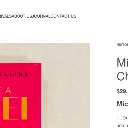
IVALS
ABOUT US
JOURNAL
CONTACT US
HISTO
Mi
Ch
$
29
Mic
“…De 
arta 