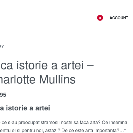
ACCOUNT
0
RY
ca istorie a artei –
arlotte Mullins
.95
a istorie a artei
ce s-au preocupat stramosii nostri sa faca arta? Ce insemna
pentru ei si pentru noi, astazi? De ce este arta importanta?…”