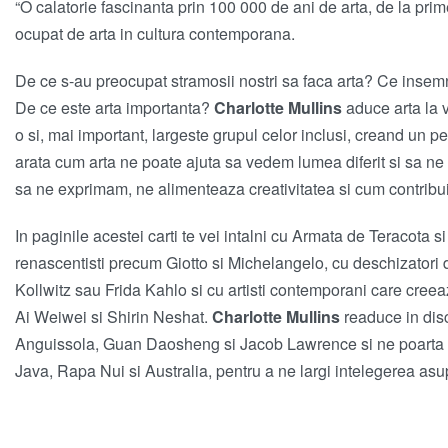
“O calatorie fascinanta prin 100 000 de ani de arta, de la prime
ocupat de arta in cultura contemporana.
De ce s-au preocupat stramosii nostri sa faca arta? Ce insemna
De ce este arta importanta?
Charlotte Mullins
aduce arta la v
o si, mai important, largeste grupul celor inclusi, creand un pei
arata cum arta ne poate ajuta sa vedem lumea diferit si sa ne
sa ne exprimam, ne alimenteaza creativitatea si cum contribui
In paginile acestei carti te vei intalni cu Armata de Teracota si 
renascentisti precum Giotto si Michelangelo, cu deschizatori
Kollwitz sau Frida Kahlo si cu artisti contemporani care cree
Ai Weiwei si Shirin Neshat.
Charlotte Mullins
readuce in discu
Anguissola, Guan Daosheng si Jacob Lawrence si ne poarta pe
Java, Rapa Nui si Australia, pentru a ne largi intelegerea asup