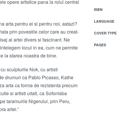
le opere artistice pana la rolul central
ISBN
LANGUAGE
 arta pentru ei si pentru noi, astazi?
iata prin povestile celor care au creat-
COVER TYPE
saj al artei divers si fascinant. Ne
PAGES
 intelegem locul in ea, cum ne permite
e la starea noastra de bine.
cu sculpturile Nok, cu artisti
 de drumuri ca Pablo Picasso, Kathe
aza arta ca forma de rezistenta precum
tie si artisti uitati, ca Sofonisba
 taramurile Nigerului, prin Peru,
ra artei.”