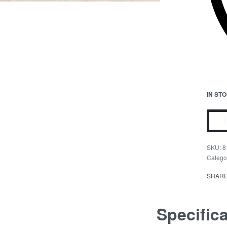
IN ST
8
Catego
SHAR
Specific