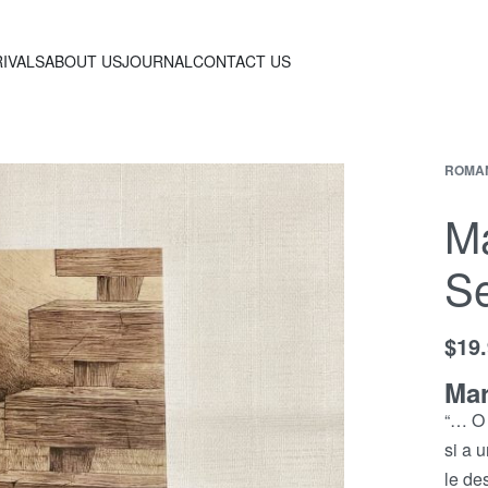
IVALS
ABOUT US
JOURNAL
CONTACT US
ROMA
Ma
Se
$
19
Mar
“… O 
si a 
le de