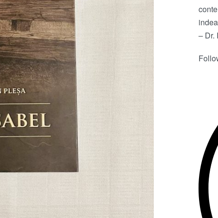
conte
indea
– Dr.
Foll