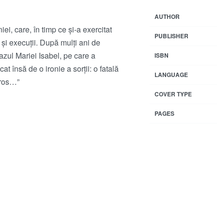
AUTHOR
i, care, în timp ce și-a exercitat
PUBLISHER
i și execuții. După mulți ani de
cazul Mariei Isabel, pe care a
ISBN
t însă de o ironie a sorții: o fatală
LANGUAGE
eros…”
COVER TYPE
PAGES