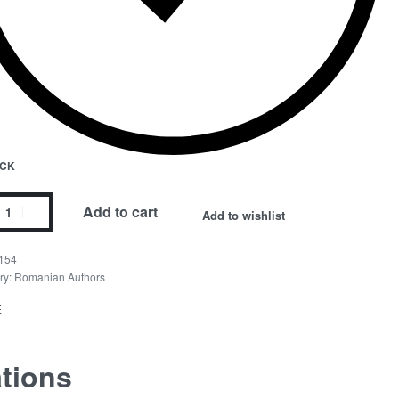
OCK
Add to cart
Add to wishlist
154
ry:
Romanian Authors
E
ations