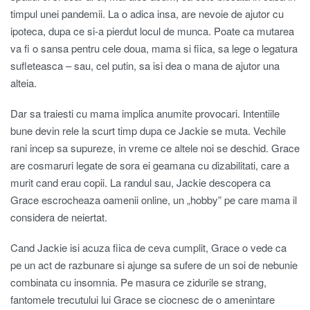
timpul unei pandemii. La o adica insa, are nevoie de ajutor cu
ipoteca, dupa ce si-a pierdut locul de munca. Poate ca mutarea
va fi o sansa pentru cele doua, mama si fiica, sa lege o legatura
sufleteasca – sau, cel putin, sa isi dea o mana de ajutor una
alteia.
Dar sa traiesti cu mama implica anumite provocari. Intentiile
bune devin rele la scurt timp dupa ce Jackie se muta. Vechile
rani incep sa supureze, in vreme ce altele noi se deschid. Grace
are cosmaruri legate de sora ei geamana cu dizabilitati, care a
murit cand erau copii. La randul sau, Jackie descopera ca
Grace escrocheaza oamenii online, un „hobby” pe care mama il
considera de neiertat.
Cand Jackie isi acuza fiica de ceva cumplit, Grace o vede ca
pe un act de razbunare si ajunge sa sufere de un soi de nebunie
combinata cu insomnia. Pe masura ce zidurile se strang,
fantomele trecutului lui Grace se ciocnesc de o amenintare