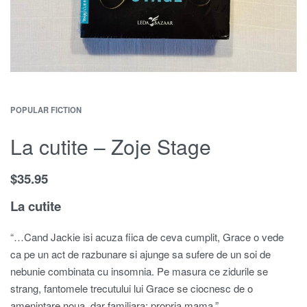
POPULAR FICTION
La cutite – Zoje Stage
$
35.95
La cutite
“…Cand Jackie isi acuza fiica de ceva cumplit, Grace o vede
ca pe un act de razbunare si ajunge sa sufere de un soi de
nebunie combinata cu insomnia. Pe masura ce zidurile se
strang, fantomele trecutului lui Grace se ciocnesc de o
amenintare noua, dar familiara: propria mama.”