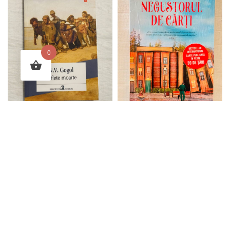
0
SOLD OUT
SOLD OUT
Suflete moarte de N.V. Gogol
Negustorul de carti – Carsten Henn
$
39.95
$
26.95
Read more
Read more
© 2026
Romanian Books USA
. All rights reserved.
Frequently Asked Questions