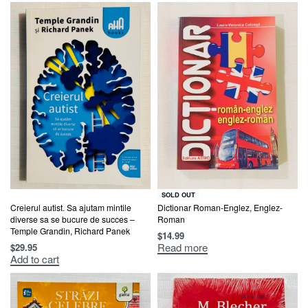
SOLD OUT
Creierul autist. Sa ajutam mintile
Dictionar Roman-Englez, Englez-
diverse sa se bucure de succes –
Roman
Temple Grandin, Richard Panek
$
14.99
Read more
$
29.95
Add to cart