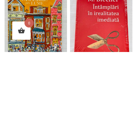
0
Strazi celebre din lume – Mia
Intamplari in irealitatea imediata –
Cassany
Max Blecher
$
19.99
$
15.95
Add to cart
Add to cart
© 2026
Romanian Books USA
. All rights reserved.
Frequently Asked Questions