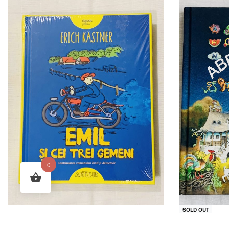
0
SOLD OUT
Emil si cei trei gemeni de Erich
ABECEDARUL