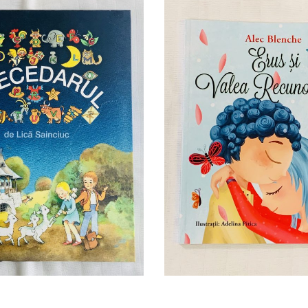
 de Lica Sainciuc
Erus si Valea Recunostint