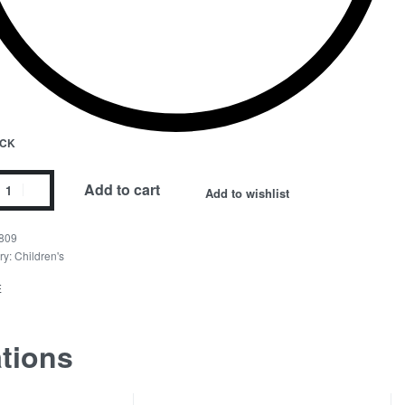
OCK
Add to cart
Add to wishlist
809
ry:
Children's
E
ations