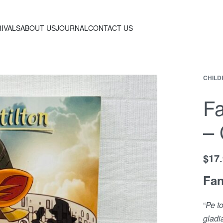
IVALS
ABOUT US
JOURNAL
CONTACT US
CHILD
F
– 
$
17
Fan
“
Pe t
gladia