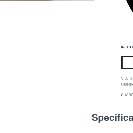
IN ST
8
Catego
SHAR
Specific