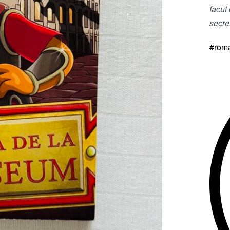
facu
secre
#rom