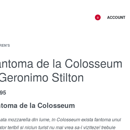
ACCOUNT
0
REN'S
antoma de la Colosseum
Geronimo Stilton
.95
toma de la Colosseum
oata mozzarella din lume, in Colosseum exista fantoma unui
tor teribil si niciun turist nu mai vrea sa-l viziteze! trebuie