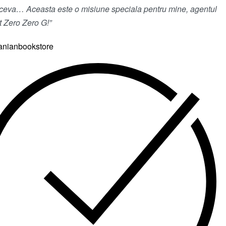
t ceva…
Aceasta este o misiune speciala pentru mine, agentul
t Zero Zero G!”
anianbookstore