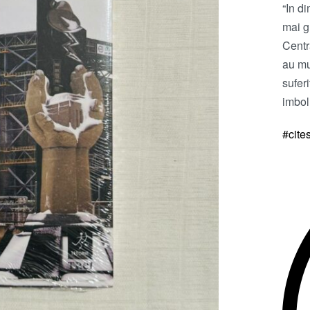
“In d
mai g
Centr
au mu
sufer
imbol
#cite