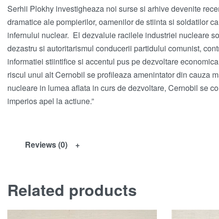
Serhii Plokhy investigheaza noi surse si arhive devenite recen
dramatice ale pompierilor, oamenilor de stiinta si soldatilor c
infernului nuclear. El dezvaluie racilele industriei nucleare so
dezastru si autoritarismul conducerii partidului comunist, cont
informatiei stiintifice si accentul pus pe dezvoltare economica
riscul unui alt Cernobil se profileaza amenintator din cauza
nucleare in lumea aflata in curs de dezvoltare, Cernobil se con
imperios apel la actiune.”
Reviews (0)
Related products