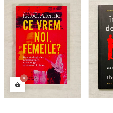
0
Ce vrem noi, femeile? de Isabel
Inconjurat 