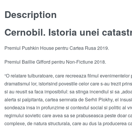
Description
Cernobil. Istoria unei catas
Premiul Pushkin House pentru Cartea Rusa 2019.
Premiul Baillie Gifford pentru Non-Fictiune 2018.
“O relatare tulburatoare, care recreeaza filmul evenimentelor p
dramatismul lor, istorisind povestile celor care s-au trezit pr
si au reusit sa faca imposibilul: sa stinga incendiul si sa „a
alerta si palpitanta, cartea semnata de Serhii Plokhy, el insusi
sondeaza insa in profunzime si contextul social si politic al vr
regimului sovietic care avea sa se prabuseasca peste doar ca
complexe, de natura structurala, care au dus la producerea ca