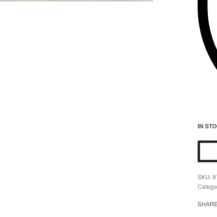
IN ST
8
Catego
SHAR