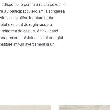
t disponibile pentru a relata povestile
are au participat cu eroism la stingerea
vietice, stabilind legatura dintre
rolul exercitat de regim asupra
 indiferent de costuri. Astazi, cand
 managementului defectuos al energiei
stituie intr-un avertisment si un