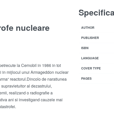
Specific
trofe nucleare
AUTHOR
PUBLISHER
ISBN
LANGUAGE
etrecute la Cernobil in 1986 in tot
COVER TYPE
insi in mijlocul unui Armageddon nuclear
doarma“ reactorul.Dincolo de naratiunea
PAGES
 supravietuitor al dezastrului,
emii, realizand o radiografie a
tiva ani si investigand cauzele mai
tastrofei.