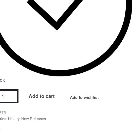
OCK
Add to cart
Add to wishlist
775
ries:
History
,
New Releases
E