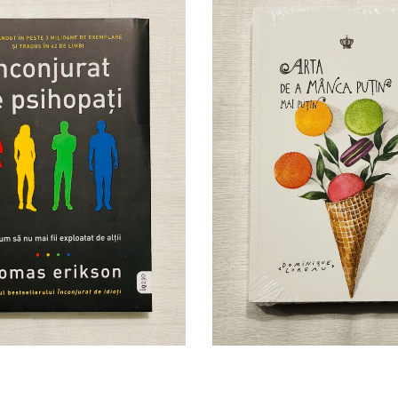
de psihopati de Thomas
Arta de a manca putin mai